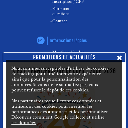
Inscription / CPF
Foire aux
questions
Contact
Informations légales
Mentions légales
PROMOTIONS ET ACTUALITÉS
C.G.V.
Règlement intérieur
Nous sommes susceptibles d'utiliser des cookies
C'EST L'ANNIVERSAIRE DE CQFD ! 2006-2026
de tracking pour améliorer votre expérience
Politique des cookies
ainsi que pour la personnalisation des
annonces. Si vous ne le souhaitez pas, vous
pouvez refuser le dépôt de ces cookies.
Partenaires
Nos partenaires recueilleront ces données et
Vous recherchez un
utiliseront des cookies pour mesurer les
emploi : JOOBLE
performances des annonces et les personnaliser.
Découvrir comment Google collecte et utilise
Emploi
ces données
Management :
JOBSORA